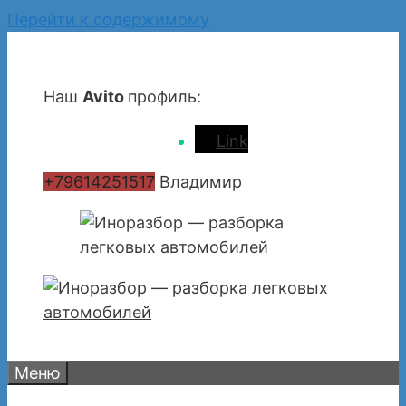
Перейти к содержимому
Наш
Avito
профиль:
Link
+79614251517
Владимир
Меню