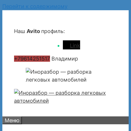
Перейти к содержимому
Наш
Avito
профиль:
Link
+79614251517
Владимир
Меню