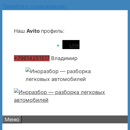
Перейти к содержимому
Наш
Avito
профиль:
Link
+79614251517
Владимир
Меню