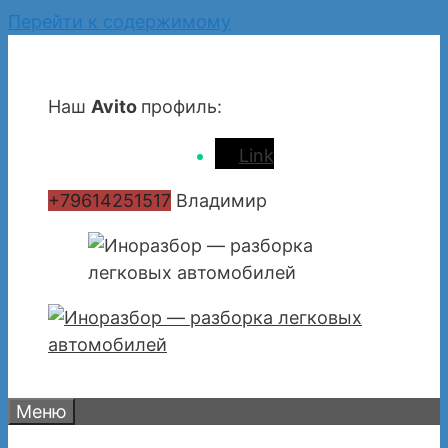
Перейти к содержимому
Наш
Avito
профиль:
Link
+79614251517
Владимир
Меню