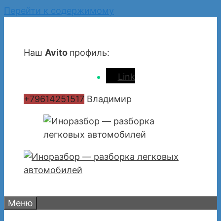
Перейти к содержимому
Наш
Avito
профиль:
Link
+79614251517
Владимир
Меню