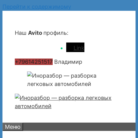
Перейти к содержимому
Наш
Avito
профиль:
Link
+79614251517
Владимир
Меню