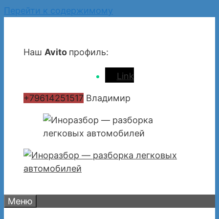
Перейти к содержимому
Наш
Avito
профиль:
Link
+79614251517
Владимир
Меню