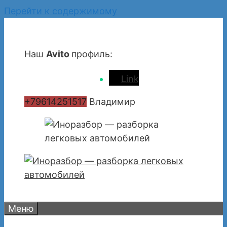
Перейти к содержимому
Наш
Avito
профиль:
Link
+79614251517
Владимир
Меню