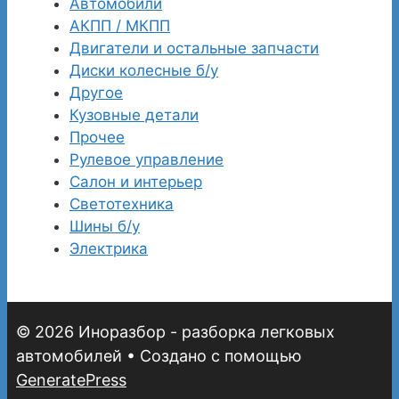
Автомобили
АКПП / МКПП
Двигатели и остальные запчасти
Диски колесные б/у
Другое
Кузовные детали
Прочее
Рулевое управление
Салон и интерьер
Светотехника
Шины б/у
Электрика
© 2026 Иноразбор - разборка легковых
автомобилей
• Создано с помощью
GeneratePress