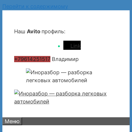
Перейти к содержимому
Наш
Avito
профиль:
Link
+79614251517
Владимир
Меню