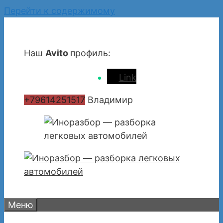
Перейти к содержимому
Наш
Avito
профиль:
Link
+79614251517
Владимир
Меню