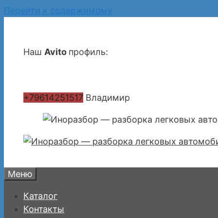
Перейти к содержимому
Наш
Avito
профиль:
+79614251517
Владимир
Меню
Каталог
Контакты