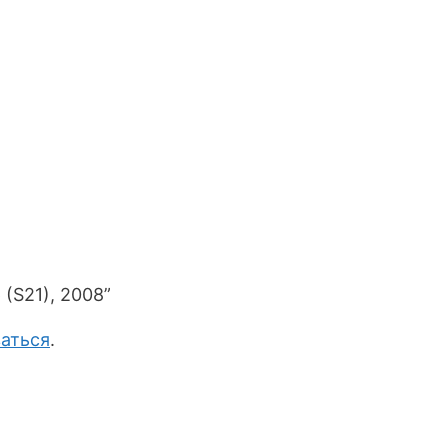
(S21), 2008”
аться
.