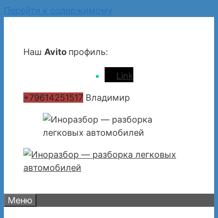
Перейти к содержимому
Наш
Avito
профиль:
Link
+79614251517
Владимир
Меню