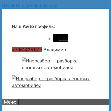
Перейти к содержимому
Наш
Avito
профиль:
Link
+79614251517
Владимир
Меню